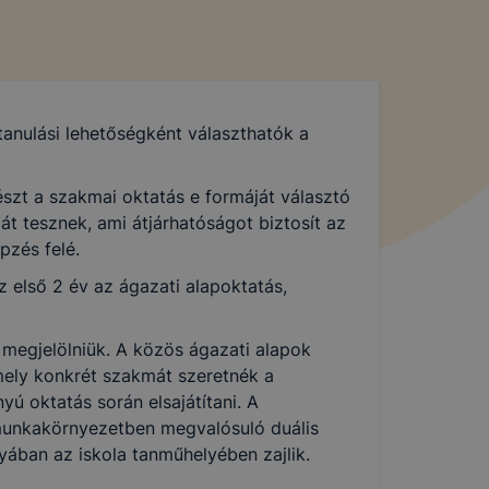
tanulási lehetőségként választhatók a
szt a szakmai oktatás e formáját választó
át tesznek, ami átjárhatóságot biztosít az
pzés felé.
 első 2 év az ágazati alapoktatás,
 megjelölniük. A közös ágazati alapok
mely konkrét szakmát szeretnék a
ú oktatás során elsajátítani. A
munkakörnyezetben megvalósuló duális
yában az iskola tanműhelyében zajlik.