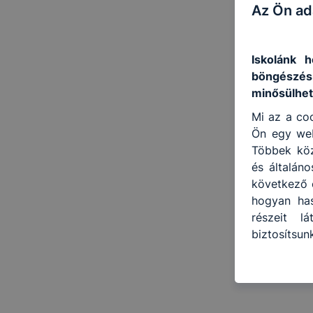
Az Ön ad
Iskolánk h
böngészés
minősülhet
Mi az a coo
Ön egy web
Többek közö
és általán
következő c
hogyan has
részeit l
biztosítsu
oldalunkat)
Hogyan ell
böngésző e
böngésző a