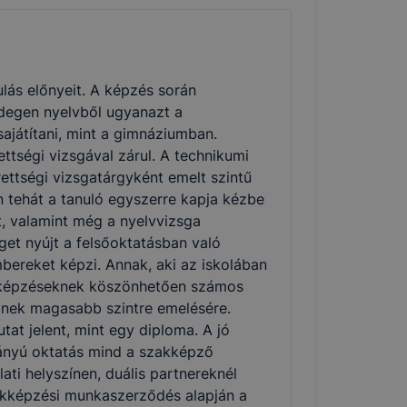
lás előnyeit. A képzés során
degen nyelvből ugyanazt a
ajátítani, mint a gimnáziumban.
ttségi vizsgával zárul. A technikumi
ettségi vizsgatárgyként emelt szintű
n tehát a tanuló egyszerre kapja kézbe
et, valamint még a nyelvvizsga
et nyújt a felsőoktatásban való
bereket képzi. Annak, aki az iskolában
ai képzéseknek köszönhetően számos
inek magasabb szintre emelésére.
at jelent, mint egy diploma. A jó
ányú oktatás mind a szakképző
ati helyszínen, duális partnereknél
zakképzési munkaszerződés alapján a