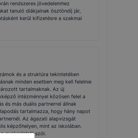
során rendszeres jövedelemhez
t tanuló diákjainak ösztöndíj jár,
ásként kerül kifizetésre a szakmai
zámok és a struktúra tekintetében
ásnak minden esetben meg kell felelnie
rozott tartalmaknak. Az új
kképző intézménnyel közösen felel a
s és más duális partnerrel állnak
állapodás tartalmazza, hogy hány napot
artnernél. Az ágazati alapvizsgát
lis képzőhelyen, mint az iskolában.
 gyakorlatról szól.