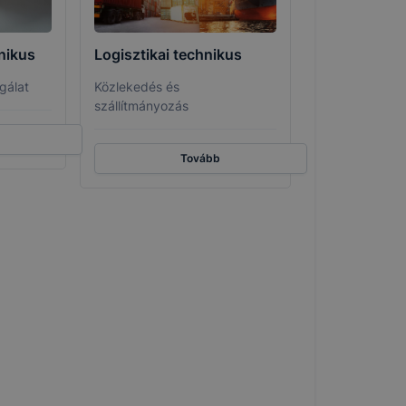
kie-k célja
gy lehetővé
nikus
Logisztikai technikus
lése által
funkcióinak
gálat
Közlekedés és
fog működni
szállítmányozás
Tovább