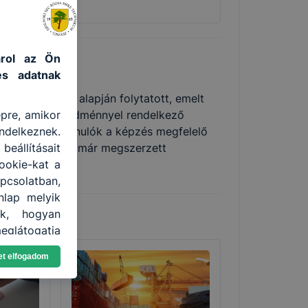
tárol az Ön
es adatnak
kmai program alapján folytatott, emelt
épre, amikor
 tanulmányi eredménnyel rendelkező
ndelkeznek.
 jövőjüket. A tanulók a képzés megfelelő
eállításait
n egyenes úton, már megszerzett
ookie-kat a
ú képzésébe.
apcsolatban,
nlap melyik
uk, hogyan
eglátogatja
et elfogadom
nden modern
. A legtöbb
at, de ezek