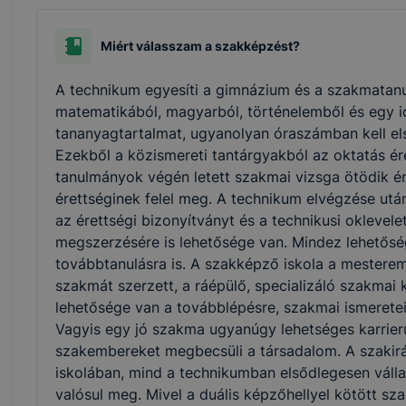
Miért válasszam a szakképzést?
A technikum egyesíti a gimnázium és a szakmatanu
matematikából, magyarból, történelemből és egy i
tananyagtartalmat, ugyanolyan óraszámban kell els
Ezekből a közismereti tantárgyakból az oktatás ére
tanulmányok végén letett szakmai vizsga ötödik ér
érettséginek felel meg. A technikum elvégzése utá
az érettségi bizonyítványt és a technikusi oklevel
megszerzésére is lehetősége van. Mindez lehetőség
továbbtanulásra is. A szakképző iskola a mesterem
szakmát szerzett, a ráépülő, specializáló szakm
lehetősége van a továbblépésre, szakmai ismerete
Vagyis egy jó szakma ugyanúgy lehetséges karrierut
szakembereket megbecsüli a társadalom. A szakir
iskolában, mind a technikumban elsődlegesen vállal
valósul meg. Mivel a duális képzőhellyel kötött s