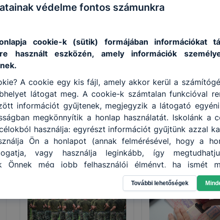
atainak védelme fontos számunkra
onlapja cookie-k (sütik) formájában információkat 
Okleveles technikusképzés
re használt eszközén, amely információk személy
nek.
A felsőoktatási intézménnyel közösen kidolgozott sza
kie? A cookie egy kis fájl, amely akkor kerül a számítóg
szintű szakmai tudást biztosító képzés azoknak a jó
helyet látogat meg. A cookie-k számtalan funkcióval re
tanulóknak ajánlott, akik tudatosan szeretnék építeni
tt információt gyűjtenek, megjegyzik a látogató egyéni b
tanulmányi eredménnyel történt teljesítését követőe
osságban megkönnyítik a honlap használatát. Iskolánk a c
kreditekkel juthatnak be az adott egyetem szakirány
élokból használja: egyrészt információt gyűjtünk azzal k
ználja Ön a honlapot (annak felmérésével, hogy a ho
átogatja, vagy használja leginkább, így megtudhatj
Szakmák
nk Önnek még jobb felhasználói élményt, ha ismét m
. Másrészt a honlap fejlesztése céljából.
További lehetőségek
Mind
enőrizheti és hogyan tudja kikapcsolni a cookie-kat? Mi
ngedélyezi a cookie-k beállításának a változtatását
lapértelmezettként automatikusan elfogadja a cookie-k