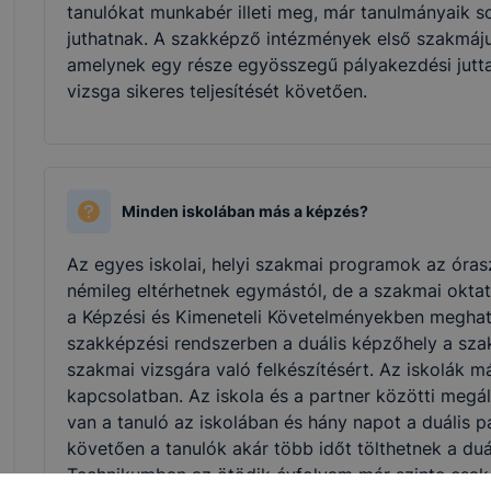
tanulókat munkabér illeti meg, már tanulmányaik 
juthatnak. A szakképző intézmények első szakmájuka
amelynek egy része egyösszegű pályakezdési juttat
vizsga sikeres teljesítését követően.
Minden iskolában más a képzés?
Az egyes iskolai, helyi szakmai programok az óras
némileg eltérhetnek egymástól, de a szakmai oktat
a Képzési és Kimeneteli Követelményekben meghatá
szakképzési rendszerben a duális képzőhely a sza
szakmai vizsgára való felkészítésért. Az iskolák má
kapcsolatban. Az iskola és a partner közötti meg
van a tanuló az iskolában és hány napot a duális p
követően a tanulók akár több időt tölthetnek a duá
Technikumban az ötödik évfolyam már szinte csak a