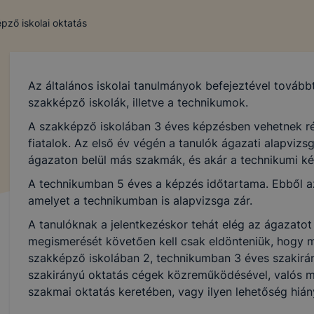
pző iskolai oktatás
Az általános iskolai tanulmányok befejeztével tovább
szakképző iskolák, illetve a technikumok.
A szakképző iskolában 3 éves képzésben vehetnek ré
fiatalok. Az első év végén a tanulók ágazati alapvizsg
ágazaton belül más szakmák, és akár a technikumi ké
A technikumban 5 éves a képzés időtartama. Ebből az
amelyet a technikumban is alapvizsga zár.
A tanulóknak a jelentkezéskor tehát elég az ágazatot
megismerését követően kell csak eldönteniük, hogy 
szakképző iskolában 2, technikumban 3 éves szakirány
szakirányú oktatás cégek közreműködésével, valós 
szakmai oktatás keretében, vagy ilyen lehetőség hián